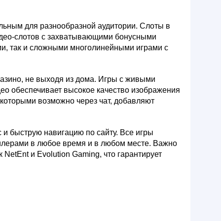
тельным для разнообразной аудитории. Слоты в
идео-слотов с захватывающими бонусными
и, так и сложными многолинейными играми с
казино, не выходя из дома. Игры с живыми
идео обеспечивает высокое качество изображения
которыми возможно через чат, добавляют
 и быструю навигацию по сайту. Все игры
илерами в любое время и в любом месте. Важно
NetEnt и Evolution Gaming, что гарантирует