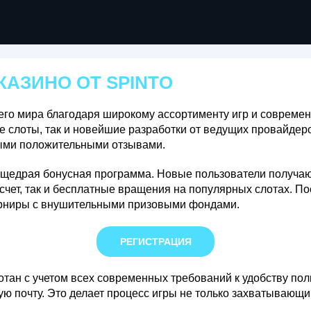
АЗИНО ОТ SPINTO
всего мира благодаря широкому ассортименту игр и соврем
е слоты, так и новейшие разработки от ведущих провайдеров
ными положительными отзывами.
щедрая бонусная программа. Новые пользователи получаю
 счет, так и бесплатные вращения на популярных слотах. П
урниры с внушительными призовыми фондами.
РЕГИСТРАЦИЯ
ан с учетом всех современных требований к удобству поль
ную почту. Это делает процесс игры не только захватываю