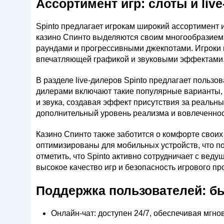
Ассортимент игр: слоты и liv
Spinto предлагает игрокам широкий ассортимент и
казино Спинто выделяются своим многообразием
раундами и прогрессивными джекпотами. Игроки 
впечатляющей графикой и звуковыми эффектами
В разделе live-дилеров Spinto предлагает польз
дилерами включают такие популярные варианты, к
и звука, создавая эффект присутствия за реаль
дополнительный уровень реализма и вовлеченнос
Казино Спинто также заботится о комфорте своих
оптимизированы для мобильных устройств, что п
отметить, что Spinto активно сотрудничает с вед
высокое качество игр и безопасность игрового пр
Поддержка пользователей: б
Онлайн-чат: доступен 24/7, обеспечивая мгно