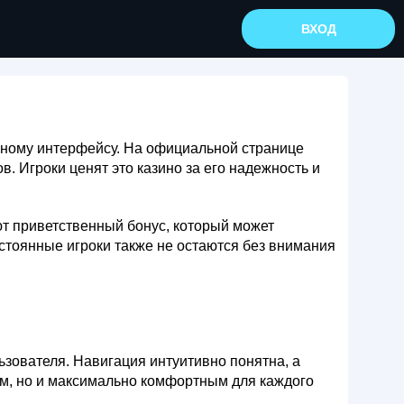
ВХОД
енному интерфейсу. На официальной странице
. Игроки ценят это казино за его надежность и
т приветственный бонус, который может
остоянные игроки также не остаются без внимания
зователя. Навигация интуитивно понятна, а
щим, но и максимально комфортным для каждого