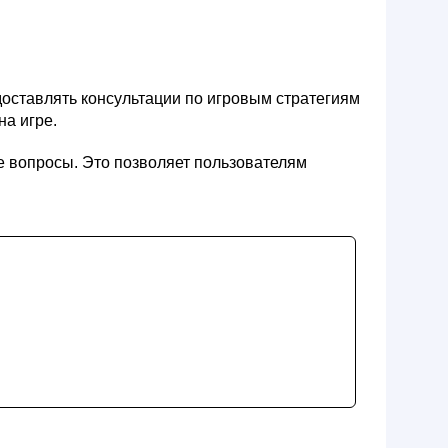
доставлять консультации по игровым стратегиям
на игре.
ые вопросы. Это позволяет пользователям