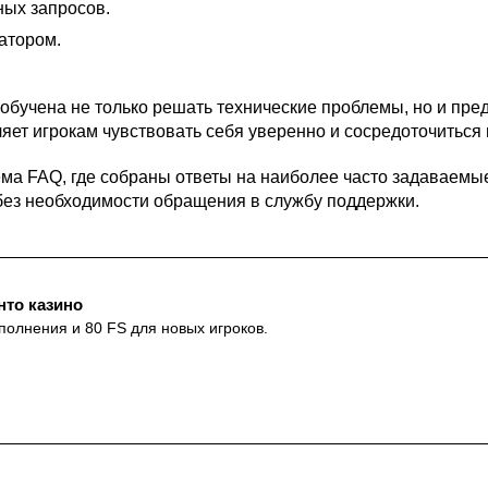
ных запросов.
атором.
обучена не только решать технические проблемы, но и пре
ет игрокам чувствовать себя уверенно и сосредоточиться 
тема FAQ, где собраны ответы на наиболее часто задаваем
ез необходимости обращения в службу поддержки.
нто казино
полнения и 80 FS для новых игроков.