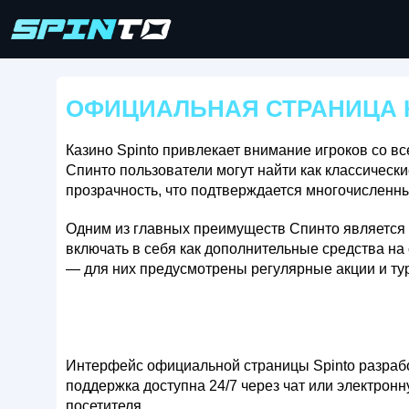
ОФИЦИАЛЬНАЯ СТРАНИЦА К
Казино Spinto привлекает внимание игроков со 
Спинто пользователи могут найти как классически
прозрачность, что подтверждается многочислен
Одним из главных преимуществ Спинто является 
включать в себя как дополнительные средства на
— для них предусмотрены регулярные акции и т
Интерфейс официальной страницы Spinto разработ
поддержка доступна 24/7 через чат или электрон
посетителя.